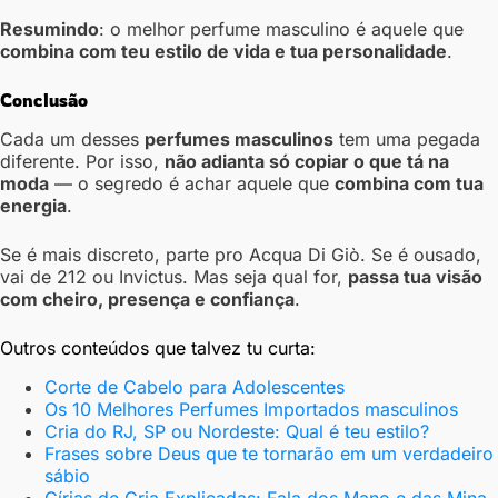
Resumindo
: o melhor perfume masculino é aquele que
combina com teu estilo de vida e tua personalidade
.
Conclusão
Cada um desses
perfumes masculinos
tem uma pegada
diferente. Por isso,
não adianta só copiar o que tá na
moda
— o segredo é achar aquele que
combina com tua
energia
.
Se é mais discreto, parte pro Acqua Di Giò. Se é ousado,
vai de 212 ou Invictus. Mas seja qual for,
passa tua visão
com cheiro, presença e confiança
.
Outros conteúdos que talvez tu curta:
Corte de Cabelo para Adolescentes
Os 10 Melhores Perfumes Importados masculinos
Cria do RJ, SP ou Nordeste: Qual é teu estilo?
Frases sobre Deus que te tornarão em um verdadeiro
sábio
Gírias de Cria Explicadas: Fala dos Mano e das Mina