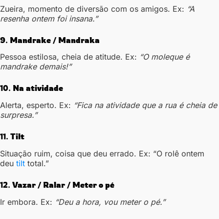
Zueira, momento de diversão com os amigos. Ex:
“A
resenha ontem foi insana.”
9.
Mandrake / Mandraka
Pessoa estilosa, cheia de atitude. Ex:
“O moleque é
mandrake demais!”
10.
Na atividade
Alerta, esperto. Ex:
“Fica na atividade que a rua é cheia de
surpresa.”
11.
Tilt
Situação ruim, coisa que deu errado. Ex: “O rolê ontem
deu
tilt
total.”
12.
Vazar / Ralar / Meter o pé
Ir embora. Ex:
“Deu a hora, vou meter o pé.”