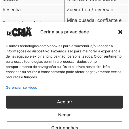
Resenha
Zueira boa / diversão
Mina ousada, confiante e
Bandida (positiva)
empoderada
Gerir a sua privacidade
Atividade
Alerta / esperto
Usamos tecnologias como cookies para armazenar e/ou aceder a
Dicas pra usar as gírias de cria no seu Insta ou WhatsApp
informações do dispositivo. Fazemos isso para melhorar a experiência
de navegação e exibir anúncios (não) personalizados. O consentimento
Quer deixar tua
bio de cria
mais estilosa? Aqui vão umas
para essas tecnologias permitirá processar dados como
ideias com gírias:
comportamento de navegação ou IDs exclusivos neste site. Não
consentir ou retirar o consentimento pode afetar negativamente certos
recursos e funções.
“Visão, cria não para!”
“É pique: fé no corre, foco no progresso.”
Gerenciar serviços
“Cria de atitude, na atividade sempre.”
“Sou da quebrada, mas meu sonho é de outro
nível.”
Aceitar
👉 Dá uma olhada também nas
frases de cria
que já
Negar
preparamos com os melhores estilos da quebrada.
Gerir opções