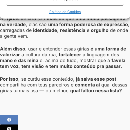
Conclusão
Política de Cookies
As
gírias de cria
são
mais do que uma moda passageira
–
na verdade
, elas são
uma forma poderosa de expressão
,
carregadas de
identidade
,
resistência
e
orgulho
de onde
a gente vem.
Além disso
, usar e entender essas gírias
é uma forma de
valorizar
a cultura da rua,
fortalecer
a linguagem dos
mano e das mina
e, acima de tudo, mostrar que a
favela
tem voz
,
tem visão
e
tem muito conteúdo pra passar
.
Por isso
, se curtiu esse conteúdo,
já salva esse post
,
compartilha com teus parceiros e
comenta aí
qual dessas
gírias tu mais usa — ou melhor,
qual faltou nessa lista?