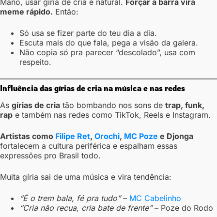
Mano, usar gíria de cria é natural.
Forçar a barra vira
meme rápido.
Então:
Só usa se fizer parte do teu dia a dia.
Escuta mais do que fala, pega a visão da galera.
Não copia só pra parecer “descolado”, usa com
respeito.
Influência das gírias de cria na música e nas redes
As
gírias de cria
tão bombando nos sons de
trap, funk,
rap
e também nas redes como TikTok, Reels e Instagram.
Artistas como
Filipe Ret
,
Orochi
,
MC Poze
e Djonga
fortalecem a cultura periférica e espalham essas
expressões pro Brasil todo.
Muita gíria sai de uma música e vira tendência:
“É o trem bala, fé pra tudo”
–
MC Cabelinho
“Cria não recua, cria bate de frente”
– Poze do Rodo