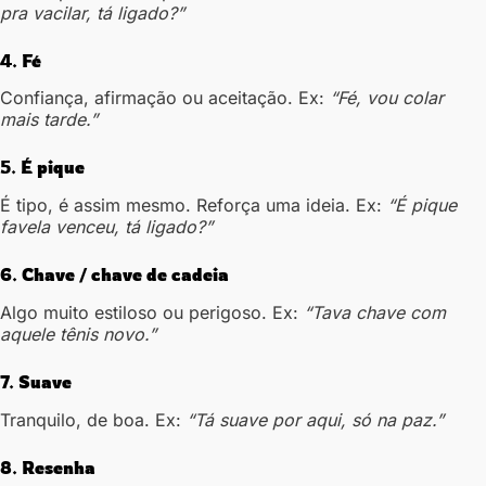
pra vacilar, tá ligado?”
4.
Fé
Confiança, afirmação ou aceitação. Ex:
“Fé, vou colar
mais tarde.”
5.
É pique
É tipo, é assim mesmo. Reforça uma ideia. Ex:
“É pique
favela venceu, tá ligado?”
6.
Chave / chave de cadeia
Algo muito estiloso ou perigoso. Ex:
“Tava chave com
aquele tênis novo.”
7.
Suave
Tranquilo, de boa. Ex:
“Tá suave por aqui, só na paz.”
8.
Resenha