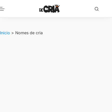
Pular
para
o
conteúdo
Início
>
Nomes de cria