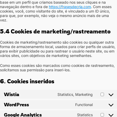
base em um perfil que criamos baseado nos seus cliques e na
navegação dentro e fora de
https://frasesdecria.com
. Com esses
cookies, você, como visitante do site, é vinculado a um ID único,
para que, por exemplo, não veja o mesmo anúncio mais de uma
vez.
5.4 Cookies de marketing/rastreamento
Cookies de marketing/rastreamento são cookies ou qualquer outra
forma de armazenamento local, usados para criar perfis de usuário,
para exibir publicidade ou para rastrear o usuário neste site, ou em
vários sites, com objetivos de marketing semelhantes.
Como esses cookies são marcados como cookies de rastreamento,
solicitamos sua permissão para inseri-los.
6. Cookies inseridos
Wistia
Statistics, Marketing
Consent
to
WordPress
Functional
service
Consent
wistia
to
Google Analytics
Statistics
service
Consent