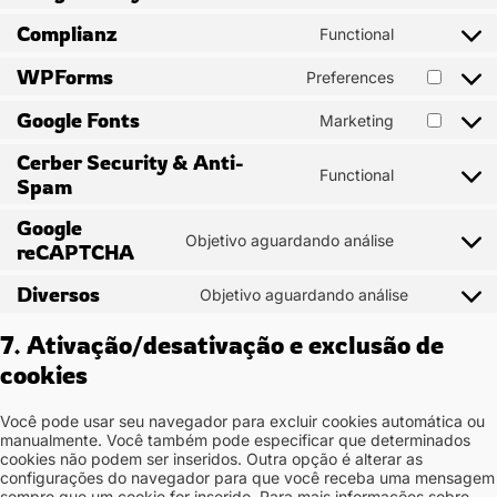
wordpress
to
Complianz
Functional
service
Consent
google-
to
WPForms
Preferences
analytics
service
Consent
complianz
to
Google Fonts
Marketing
service
Consent
wpforms
to
Cerber Security & Anti-
service
Functional
Consent
Spam
google-
to
fonts
service
Google
Objetivo aguardando análise
cerber-
Consent
reCAPTCHA
security-
to
&-
service
Diversos
Objetivo aguardando análise
Consent
anti-
google-
to
spam
recaptcha
7. Ativação/desativação e exclusão de
service
diversos
cookies
Você pode usar seu navegador para excluir cookies automática ou
manualmente. Você também pode especificar que determinados
cookies não podem ser inseridos. Outra opção é alterar as
configurações do navegador para que você receba uma mensagem
sempre que um cookie for inserido. Para mais informações sobre