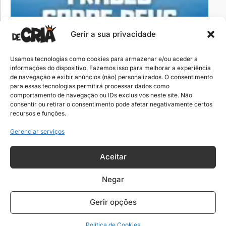
Gerir a sua privacidade
Frases sobre Deus que te tornarão sábio
Usamos tecnologias como cookies para armazenar e/ou aceder a
informações do dispositivo. Fazemos isso para melhorar a experiência
Ler frases sobre Deus vai muito além de um
de navegação e exibir anúncios (não) personalizados. O consentimento
simples momento de inspiração. É um
para essas tecnologias permitirá processar dados como
comportamento de navegação ou IDs exclusivos neste site. Não
convite…
consentir ou retirar o consentimento pode afetar negativamente certos
recursos e funções.
Gerenciar serviços
Aceitar
Negar
Gerir opções
Política de Cookies