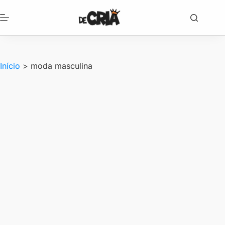
Pular
para
o
conteúdo
Início
>
moda masculina