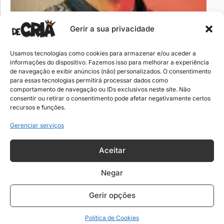
Gerir a sua privacidade
Frases de motivação para cria de favela se
Usamos tecnologias como cookies para armazenar e/ou aceder a
inspirar
informações do dispositivo. Fazemos isso para melhorar a experiência
de navegação e exibir anúncios (não) personalizados. O consentimento
As melhores frases de motivação para cria de
para essas tecnologias permitirá processar dados como
favela que irão te deixar motivado pra ir em
comportamento de navegação ou IDs exclusivos neste site. Não
busca do progresso.
consentir ou retirar o consentimento pode afetar negativamente certos
recursos e funções.
Gerenciar serviços
Aceitar
Negar
Gerir opções
Política de Cookies